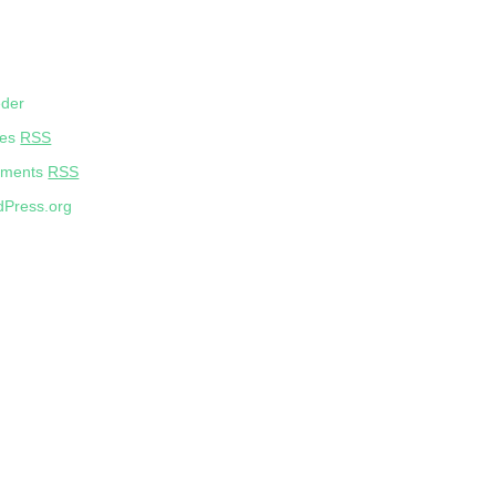
eder
ies
RSS
ments
RSS
Press.org