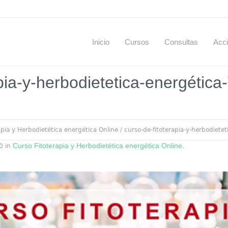
Inicio
Cursos
Consultas
Acci
pia-y-herbodietetica-energética
apia y Herbodietética energética Online
/
curso-de-fitoterapia-y-herbodiete
Curso Fitoterapia y Herbodietética energética Online
0 in
.