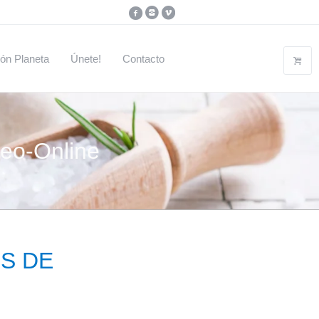
ón Planeta
Únete!
Contacto
deo-Online
S DE