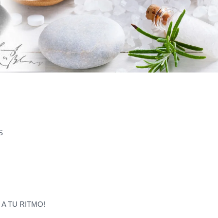
S
 A TU RITMO!