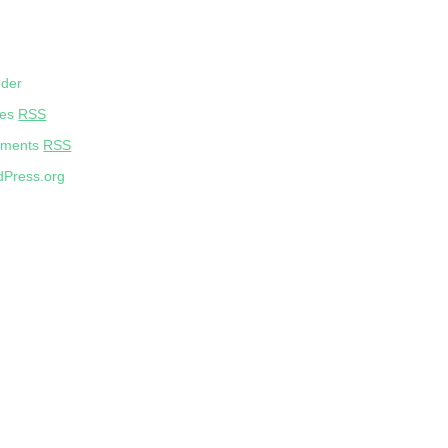
eder
ies
RSS
ments
RSS
Press.org