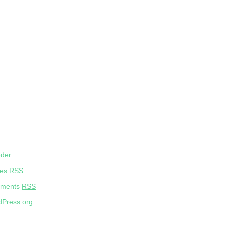
eder
ies
RSS
ments
RSS
Press.org