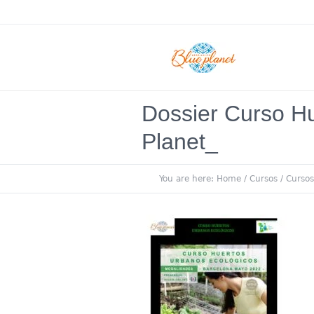
Dossier Curso H
Planet_
You are here:
Home
/
Cursos
/
Cursos