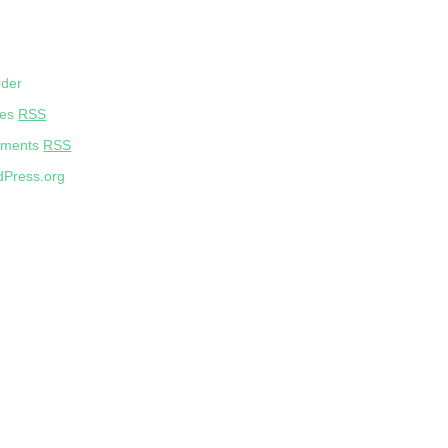
eder
ies
RSS
ments
RSS
Press.org