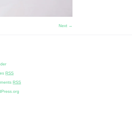
Next →
eder
ies
RSS
ments
RSS
Press.org