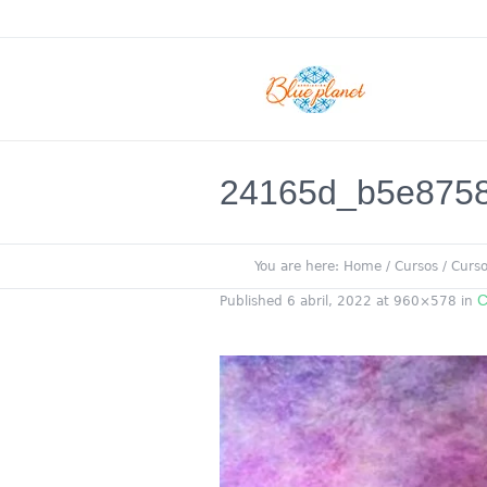
24165d_b5e8758
You are here:
Home
/
Cursos
/
Curso
C
Published
6 abril, 2022
at 960×578 in