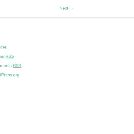
Next →
eder
ies
RSS
ments
RSS
Press.org