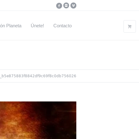
ón Planeta
Únete!
Contacto
_b5e875883f8842df9c69f8c0db756026