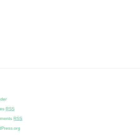
eder
ies
RSS
ments
RSS
Press.org