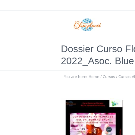
Dossier Curso F
2022_Asoc. Blue
You are here:
Home
/
Cursos
/
Cursos V