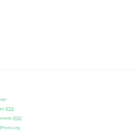
eder
ies
RSS
ments
RSS
Press.org