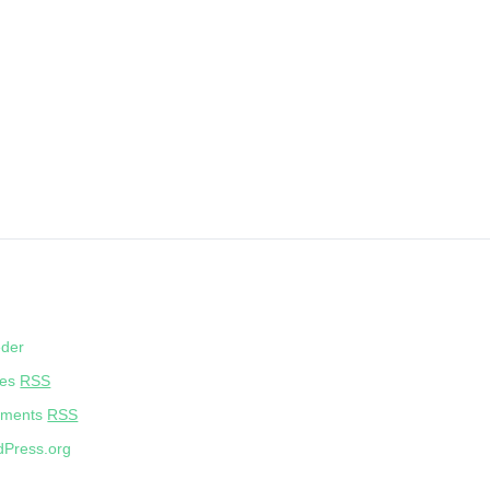
eder
ies
RSS
ments
RSS
Press.org