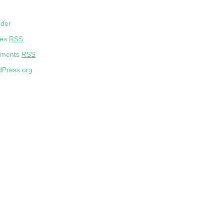
eder
ies
RSS
ments
RSS
Press.org