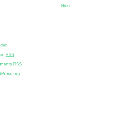
Next →
eder
ies
RSS
ments
RSS
Press.org