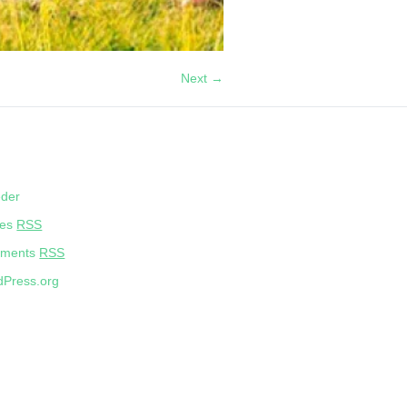
Next →
eder
ies
RSS
ments
RSS
Press.org