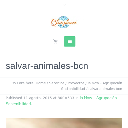
salvar-animales-bcn
You are here:
Home
/
Servicios
/
Proyectos
/
Is.Now - Agrupación
Sostenibilidad
/
salvar-animales-bcn
Is.Now – Agrupación
Published
11 agosto, 2015
at 800×533 in
Sostenibilidad
.