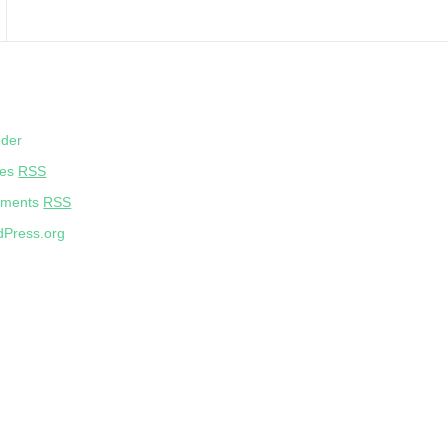
eder
ies
RSS
ments
RSS
Press.org