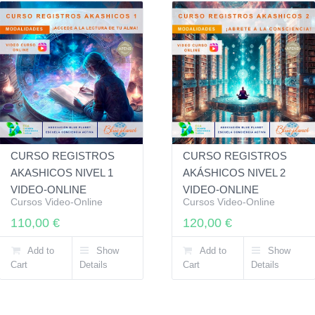
CURSO REGISTROS
CURSO REGISTROS
AKASHICOS NIVEL 1
AKÁSHICOS NIVEL 2
VIDEO-ONLINE
VIDEO-ONLINE
Cursos Video-Online
Cursos Video-Online
110,00
€
120,00
€
Add to
Show
Add to
Show
Cart
Details
Cart
Details