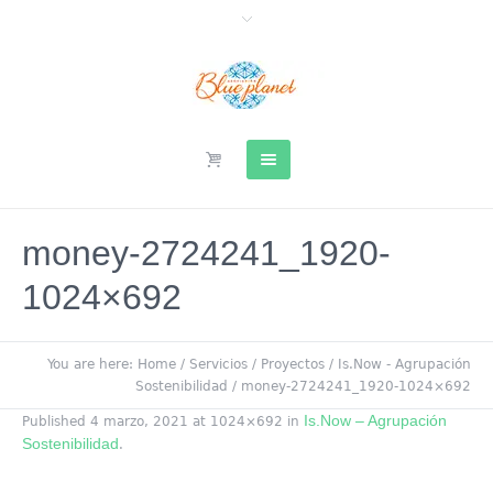
money-2724241_1920-
1024×692
You are here:
Home
/
Servicios
/
Proyectos
/
Is.Now - Agrupación
Sostenibilidad
/
money-2724241_1920-1024×692
Is.Now – Agrupación
Published
4 marzo, 2021
at 1024×692 in
Sostenibilidad
.